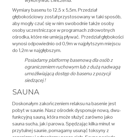
wykonywać ćwiczenia.
Wymiary basenu to 12,5 x 5,5m. Przedział
głębokościowy został przystosowany w taki sposób,
aby mogły czuć się w nim swobodnie także osoby
osoby uczestniczące w programach zdrowotnych
ośrodka, które nie umieją pływać. Przedział głębokości
wynosi odpowiednio od 0,9m w najpłytszym miejscu
do 1,2m w najgłębszym.
Posiadamy platformę basenową dla osób z
ograniczeniem ruchowym lub z dużą nadwagą
umożliwiającą dostęp do basenu z pozycji
siedzącej !
SAUNA
Doskonałym zakończeniem relaksu na basenie jest
pobyt w saunie. Nasz ośrodek dysponuje nową, dwu-
funkcyjną sauną, która może służyć zarówno jako
sauna sucha, jak i parowa. Spędzając kilka minut w
przytulnej saunie, pomagamy usunąć toksyny z