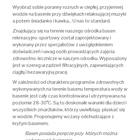
Wyobraź sobie poranny rozruch w ciepłej, przyjemnej
wodzie na basenie przy dźwiękach relaksującej muzyki
a potem śniadanko i kawka… U nas to standard.
Znajdujący się na terenie naszego ośrodka basen
rekreacyjno-sportowy został zaprojektowany i
wykonany przez specjalistów z uwzględnieniem
doświadczeń i uwag osób prowadzących zajęcia
zdrowotno-lecznicze w naszym ośrodku. Wyposażony
jest w szereg urządzeń filtracyjnych, zapewniających
ciągłą i bezawaryjną pracę.
W zależności od charakteru programów zdrowotnych
wykonywanych na terenie basenu temperatura wody w
basenie jest cały czas kontrolowana i utrzymywana na
poziomie 28-30°C. Są to doskonałe warunki dla dzieci i
wszystkich zmarźlaków, którzy uwielbiają pluskać się
w wodzie. Proponujemy wczasy odchudzające z
krytym basenem.
Basen posiada poręcze przy których można