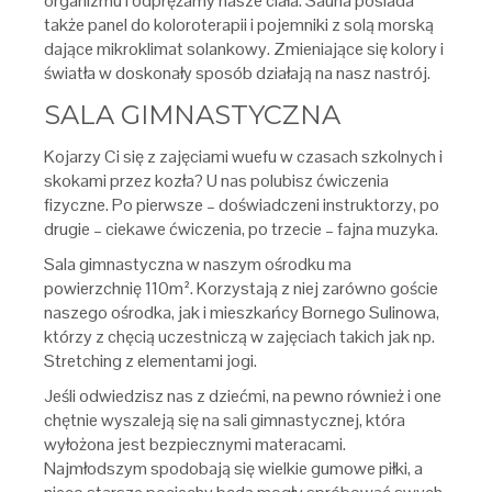
organizmu i odprężamy nasze ciała. Sauna posiada
także panel do koloroterapii i pojemniki z solą morską
dające mikroklimat solankowy. Zmieniające się kolory i
światła w doskonały sposób działają na nasz nastrój.
SALA GIMNASTYCZNA
Kojarzy Ci się z zajęciami wuefu w czasach szkolnych i
skokami przez kozła? U nas polubisz ćwiczenia
fizyczne. Po pierwsze – doświadczeni instruktorzy, po
drugie – ciekawe ćwiczenia, po trzecie – fajna muzyka.
Sala gimnastyczna w naszym ośrodku ma
powierzchnię 110m². Korzystają z niej zarówno goście
naszego ośrodka, jak i mieszkańcy Bornego Sulinowa,
którzy z chęcią uczestniczą w zajęciach takich jak np.
Stretching z elementami jogi.
Jeśli odwiedzisz nas z dziećmi, na pewno również i one
chętnie wyszaleją się na sali gimnastycznej, która
wyłożona jest bezpiecznymi materacami.
Najmłodszym spodobają się wielkie gumowe piłki, a