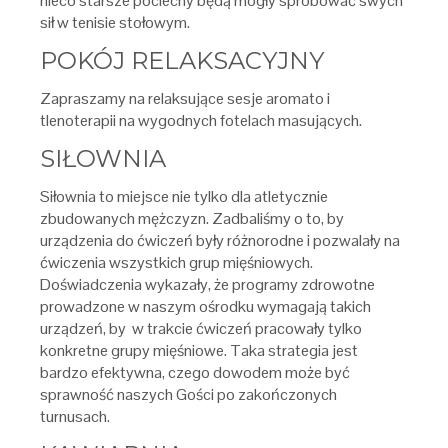
nieco starsze pociechy będą mogły spróbować swych
sił w tenisie stołowym.
POKÓJ RELAKSACYJNY
Zapraszamy na relaksujące sesje aromato i
tlenoterapii na wygodnych fotelach masujących.
SIŁOWNIA
Siłownia to miejsce nie tylko dla atletycznie
zbudowanych mężczyzn. Zadbaliśmy o to, by
urządzenia do ćwiczeń były różnorodne i pozwalały na
ćwiczenia wszystkich grup mięśniowych.
Doświadczenia wykazały, że programy zdrowotne
prowadzone w naszym ośrodku wymagają takich
urządzeń, by w trakcie ćwiczeń pracowały tylko
konkretne grupy mięśniowe. Taka strategia jest
bardzo efektywna, czego dowodem może być
sprawność naszych Gości po zakończonych
turnusach.