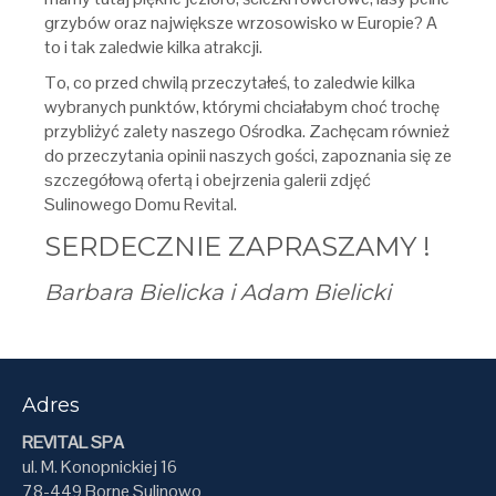
grzybów oraz największe wrzosowisko w Europie? A
to i tak zaledwie kilka atrakcji.
To, co przed chwilą przeczytałeś, to zaledwie kilka
wybranych punktów, którymi chciałabym choć trochę
przybliżyć zalety naszego Ośrodka. Zachęcam również
do przeczytania opinii naszych gości, zapoznania się ze
szczegółową ofertą i obejrzenia galerii zdjęć
Sulinowego Domu Revital.
SERDECZNIE ZAPRASZAMY !
Barbara Bielicka i Adam Bielicki
Adres
REVITAL SPA
ul. M. Konopnickiej 16
78-449 Borne Sulinowo