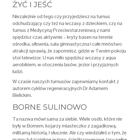
ŻYĆ I JEŚĆ
Niezależnie od tego czy przyjedziesz na turnus
odchudzający czy też na wczasy z dzieckiem, czy na
turnus z Medycyną Przeciwstarzeniową z nami
spędzisz czas aktywnie – kryty basen na terenie
ośrodka, siłownia, sala gimnastyczna i całe mnóstwo
atrakcji sprawią, że zapomnisz, gdzie w Twoim pokoju
stoi telewizor. U nas miło spędzisz wczasy z aqua
aerobikiem, w otoczeniu lasów, jezior i przyjaznych
ludzi.
W czasie naszych turnusów zapewniamy kontakt z
autorem cyklów regeneracyjnych Dr Adamem
Bielickim.
BORNE SULINOWO
Ta nazwa mówi sama za siebie. Wiele osób, które nie
były w Bornem, kojarzy miasteczko z zagadkową,
militarną historią. I słusznie. Ale czy wiedziałeś o tym, że
mamy tutaj piękne jezioro, ścieżki rowerowe, lasy pełne