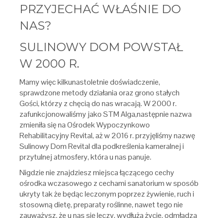
PRZYJECHAĆ WŁAŚNIE DO
NAS?
SULINOWY DOM POWSTAŁ
W 2000 R.
Mamy więc kilkunastoletnie doświadczenie,
sprawdzone metody działania oraz grono stałych
Gości, którzy z chęcią do nas wracają. W 2000 r.
zafunkcjonowaliśmy jako STM Alga,następnie nazwa
zmieniła się na Ośrodek Wypoczynkowo
Rehabilitacyjny Revital, aż w 2016 r. przyjęliśmy nazwę
Sulinowy Dom Revital dla podkreślenia kameralnej i
przytulnej atmosfery, która u nas panuje.
Nigdzie nie znajdziesz miejsca łączącego cechy
ośrodka wczasowego z cechami sanatorium w sposób
ukryty tak że będąc leczonym poprzez żywienie, ruch i
stosowną dietę, preparaty roślinne, nawet tego nie
zauważysz, że u nas się leczy, wydłuża życie, odmładza