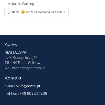
« Nordic Walking
„Balety”
w Revitalowym basenie »
Adres
REVITAL SPA
ul. M. Konopnickiej 16
78-449 Borne Sulinowo
woj. zachodniopomorskie
Kontakt
e-mail:
biuro@revital.pl
Tel. kom.
+48 608 531 806