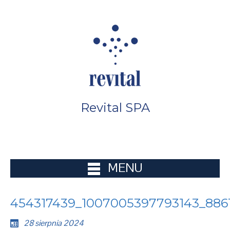
Revital SPA
MENU
454317439_1007005397793143_886
28 sierpnia 2024