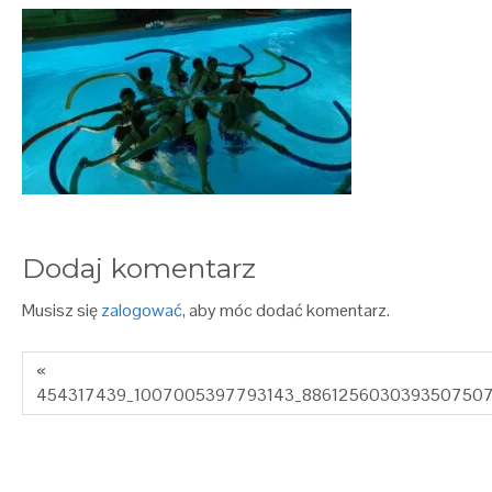
Dodaj komentarz
Musisz się
zalogować
, aby móc dodać komentarz.
«
454317439_1007005397793143_8861256030393507507